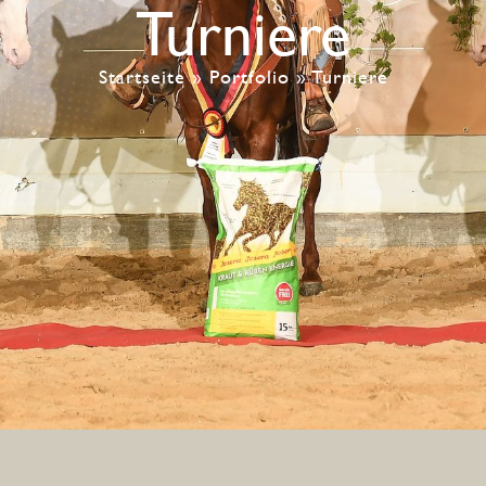
Turniere
Startseite
»
Portfolio
»
Turniere